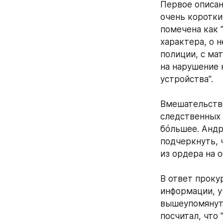
Первое описан
очень коротки
помечена как 
характера, о 
полиции, с ма
на нарушение 
устройства".
Вмешательство
следственных 
бóльшее. Андр
подчеркнуть, 
из ордера на о
В ответ прокур
информации, у
вышеупомянуто
посчитал, что