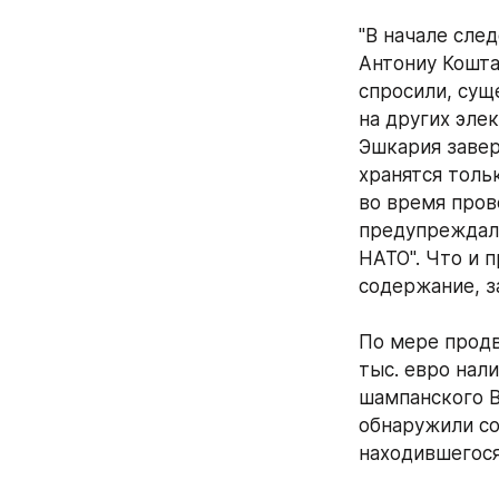
"В начале сле
Антониу Кошта
спросили, сущ
на других эле
Эшкария завер
хранятся тольк
во время пров
предупреждал,
НАТО". Что и 
содержание, з
По мере продв
тыс. евро нал
шампанского Bi
обнаружили со
находившегося