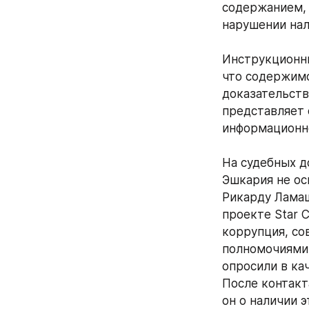
содержанием, 
нарушении нал
Инструкционны
что содержимо
доказательств
представляет 
информационно
На судебных д
Эшкария не ос
Рикарду Ламаш
проекте Star 
коррупция, с
полномочиями 
опросили в кач
После контакт
он о наличии 