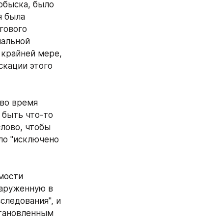
быска, было 
 была 
гового 
альной 
крайней мере, 
кации этого 
во время 
быть что-то 
ово, чтобы 
о "исключено 
мости 
аруженную в 
ледования", и 
тановленным 