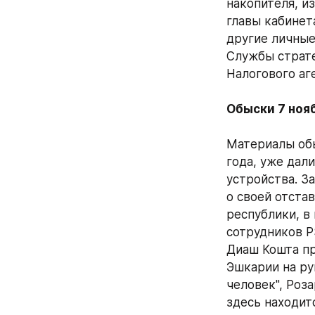
накопителя, и
главы кабинет
другие личные
Службы страте
Налогового аге
Обыски 7 ноя
Материалы обы
года, уже дал
устройства. З
о своей отста
республики, в
сотрудников P
Диаш Кошта пр
Эшкарии на ру
человек", Роз
здесь находитс