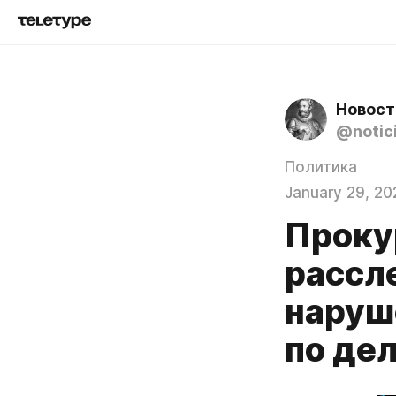
Новост
@notici
Политика
January 29, 20
Проку
рассл
наруш
по де