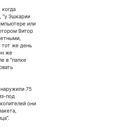
когда 
 "у Эшкарии 
омпьютере или 
отором Витор 
етными, 
 тот же день 
н же 
 в "папке 
вать 
наружили 75 
з-под 
копителей они 
акета, 
ца".