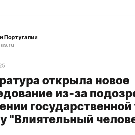
и Португалии
as.ru
25
ратура открыла новое
едование из-за подозр
ении государственной
лу "Влиятельный челов