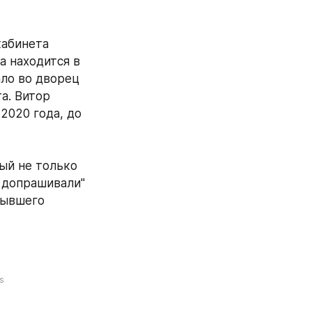
абинета 
 находится в 
ло во дворец 
. Витор 
2020 года, до 
й не только 
 допрашивали" 
ывшего 
s