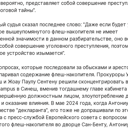
вероятно, представляет собой совершение преступл
оговой тайны". 
й судья сказал последнее слово: "Даже если будет 
е вышеупомянутого флеш-накопителя не имеет 
енной значимости в данном разбирательстве, оно вс
собой совершение уголовного преступления, поэтому
е устройство изымается".
опросах, которые последовали за обысками и аресто
паривал содержание флеш-накопителя. Прокуроры Уг
 и Жоау Паулу Сентену решили сконцентрировать в
Campus в Синеш, вменив тогдашнему главе кабинета 
овершённую должностным лицом, злоупотребление 
и оказание влияния. В мае 2024 года, когда Антониу
естве "декларанта", его тоже не допрашивали по это
а с пресс-службой Европейского совета с вопросом о
этого флеш-накопителя во дворце Сан-Бенту, Антониу