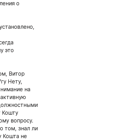
ения о 
установлено, 
егда 
 это 
м, Витор 
у Нету, 
нимание на 
активную 
должностными 
 Кошту 
му вопросу. 
 том, знал ли 
 Кошта не 