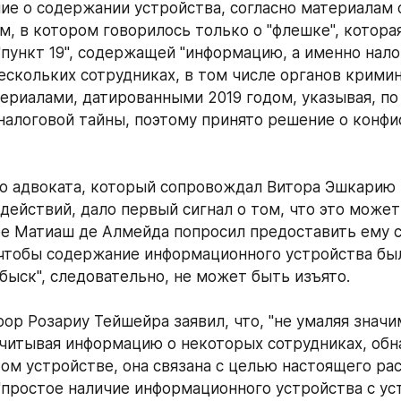
ие о содержании устройства, согласно материалам о
м, в котором говорилось только о "флешке", которая
"пункт 19", содержащей "информацию, а именно нало
нескольких сотрудниках, в том числе органов кримин
териалами, датированными 2019 годом, указывая, по 
налоговой тайны, поэтому принято решение о конфис
 адвоката, который сопровождал Витора Эшкарию 
действий, дало первый сигнал о том, что это может 
е Матиаш де Алмейда попросил предоставить ему сл
чтобы содержание информационного устройства был
быск", следовательно, не может быть изъято. 
ор Розариу Тейшейра заявил, что, "не умаляя значи
читывая информацию о некоторых сотрудниках, обн
м устройстве, она связана с целью настоящего расс
 "простое наличие информационного устройства с ус