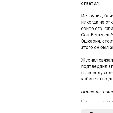
ответил. 
Источник, бли
никогда не отк
сейфе его каби
Сан-Бенту ещё
Эшкария, стоит
этого он был 
Журнал связал
подтвердил эту
по поводу сод
кабинета во д
Перевод тг-ка
Новости Португали