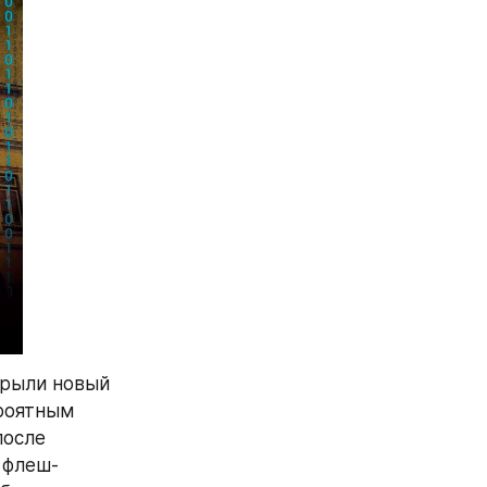
рыли новый 
роятным 
осле 
 флеш-