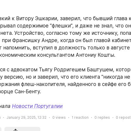
зкий к Витору Эшкарии, заверил, что бывший глава к
рывал содержимое "флешки", и даже не знал, что она
нета. Устройство, согласно тому же источнику, попа
 при Франсишку Андре, когда он был главой кабинета
 напомнить, вступил в должность только в августе 
экономическим консультантом Антониу Кошты. 
ся с адвокатом Тьягу Родригешем Баштушем, которы
 версию, но и заверил, что его клиента "никогда не
ержания флеш-накопителя, найденного в сейфе его б
ворце Сан-Бенту.
нала 
Новости Португалии
и
January 29, 2025, 12:32
0
views
1
reaction
0
replies
0
repost