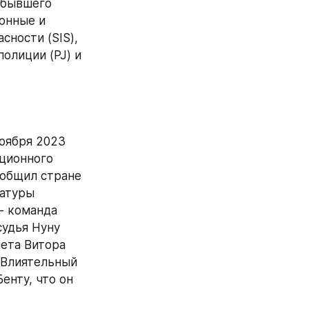
 бывшего 
онные и 
ности (SIS), 
лиции (PJ) и 
оября 2023 
ционного 
общил стране 
атуры 
- команда 
удья Нуну 
та Витора 
"Влиятельный 
нту, что он 