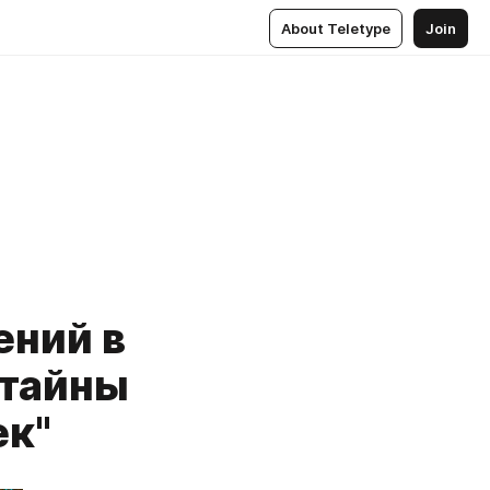
About Teletype
Join
ений в
 тайны
ек"