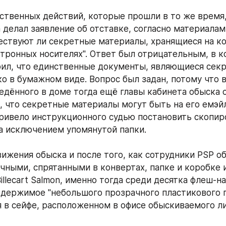
дственных действий, которые прошли в то же время, 
 делал заявление об отставке, согласно материалам,
ествуют ли секретные материалы, хранящиеся на к
ктронных носителях". Ответ был отрицательным, в к
ил, что единственные документы, являющиеся секр
о в бумажном виде. Вопрос был задан, потому что в
едённого в доме тогда ещё главы кабинета обыска о
 что секретные материалы могут быть на его емэйле
привело инструкционного судью постановить скопиро
а исключением упомянутой папки. 
ижения обыска и после того, как сотрудники PSP об
ичными, спрятанными в конвертах, папке и коробке и
llecart Salmon, именно тогда среди десятка флеш-на
держимое "небольшого прозрачного пластикового п
 в сейфе, расположенном в офисе обыскиваемого ли