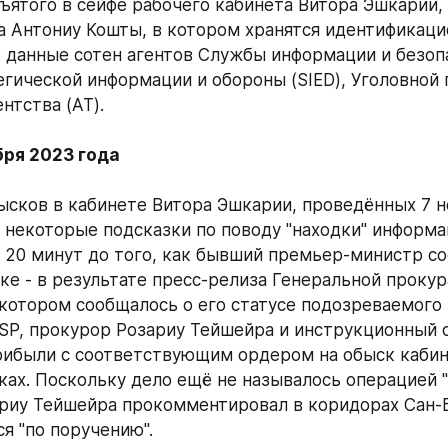
зъятого в сейфе рабочего кабинета Витора Эшкарии,
а Антониу Кошты, в котором хранятся идентификаци
 данные сотен агентов Службы информации и безопас
гической информации и обороны (SIED), Уголовной по
нтства (AT). 
бря 2023 года
сков в кабинете Витора Эшкарии, проведённых 7 н
и некоторые подсказки по поводу "находки" информа
а 20 минут до того, как бывший премьер-министр со
вке - в результате пресс-релиза Генеральной прокур
 котором сообщалось о его статусе подозреваемого 
SP, прокурор Розариу Тейшейра и инструкционный с
ибыли с соответствующим ордером на обыск кабине
ках. Поскольку дело ещё не называлось операцией 
ариу Тейшейра прокомментировал в коридорах Сан-Бе
я "по поручению". 