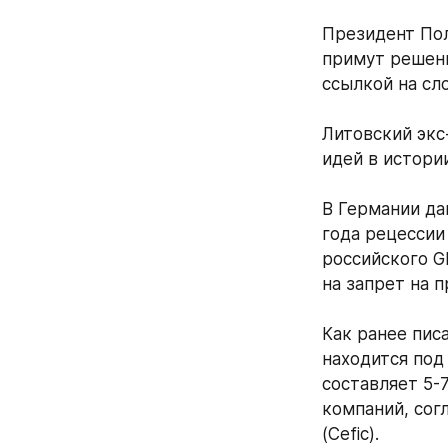
Президент Пол
примут решени
ссылкой на сл
Литовский экс
идей в истори
В Германии да
года рецессии
российского G
на запрет на 
Как ранее пис
находится под
составляет 5-
компаний, сог
(Cefic). 