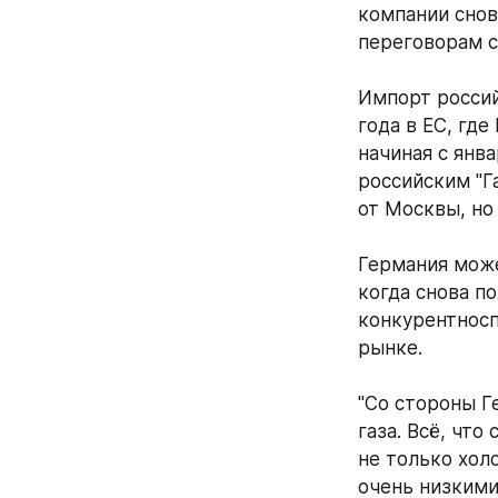
компании снов
переговорам 
Импорт россий
года в ЕС, где
начиная с янва
российским "Г
от Москвы, но
Германия може
когда снова п
конкурентносп
рынке. 
"Со стороны Г
газа. Всё, что
не только хол
очень низкими