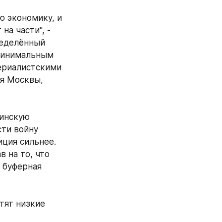
 экономику, и 
а части", - 
еделённый 
минимальным 
ериалистскими 
я Москвы, 
инскую 
ти войну 
ция сильнее. 
 на то, что 
 буферная 
тят низкие 