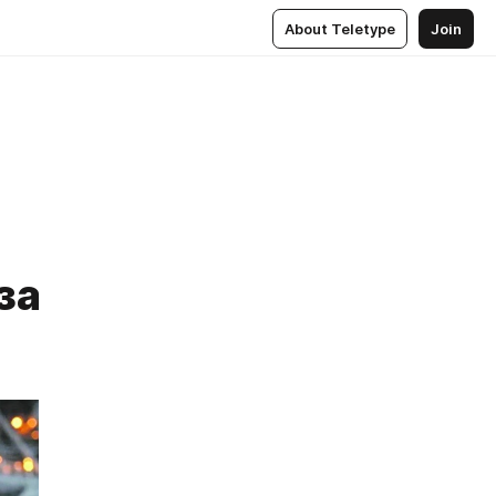
About Teletype
Join
за