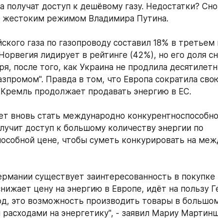
а получат доступ к дешёвому газу. Недостатки? Снов
с жестоким режимом Владимира Путина. 
ского газа по газопроводу составил 18% в третьем 
 Норвегия лидирует в рейтинге (42%), но его доля сн
ря, после того, как Украина не продлила десятилетн
азпромом". Правда в том, что Европа сократила сво
 Кремль продолжает продавать энергию в ЕС. 
т вновь стать международно конкурентноспособной
олучит доступ к большому количеству энергии по 
особной цене, чтобы суметь конкурировать на меж
ермании существует заинтересованность в покупке 
 снижает цену на энергию в Европе, идёт на пользу Г
од, это возможность производить товары в большом
 расходами на энергетику", - заявил Мариу Мартинш,