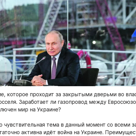
е, которое проходит за закрытыми дверьми во влас
сселя. Заработает ли газопровод между Евросоюзом
ключен мир на Украине? 
о чувствительная тема в данный момент со всеми за 
таточно активна идёт война на Украине. Преимущест