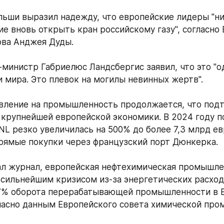
ьши выразил надежду, что европейские лидеры "ник
е вновь открыть кран российскому газу", согласно В
ова Анджея Дуды. 
-министр Габриелюс Ландсбергис заявил, что это "од
и мира. Это плевок на могилы невинных жертв". 
вление на промышленность продолжается, что подт
 крупнейшей европейской экономики. В 2024 году по
NL резко увеличилась на 500% до более 7,3 млрд ев
прямые покупки через французский порт Дюнкерка. 
ал журнал, европейская нефтехимическая промышле
 сильнейшим кризисом из-за энергетических расходо
7% оборота перерабатывающей промышленности в ЕС:
ласно данным Европейского совета химической про