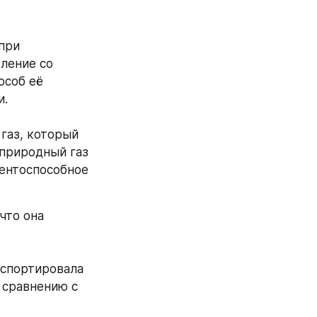
ри 
ление со 
соб её 
. 
газ, который 
природный газ 
ентоспособное 
то она 
спортировала 
 сравнению с 