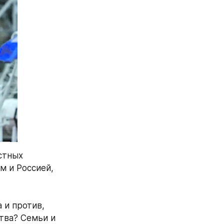
тных 
 и Россией, 
и против, 
ва? Семьи и 