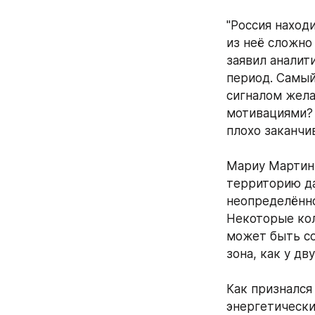
"Россия наход
из неё сложно 
заявил аналит
период. Самый
сигналом жела
мотивациями? 
плохо заканчив
Мариу Мартинш
территорию да
неопределённо
Некоторые коль
может быть со
зона, как у дв
Как признался 
энергетически