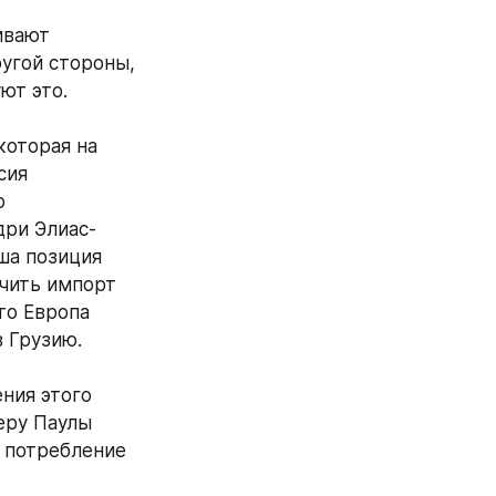
вают 
угой стороны, 
ют это. 
оторая на 
ия 
 
дри Элиас-
а позиция 
чить импорт 
то Европа 
 Грузию. 
ния этого 
ру Паулы 
 потребление 