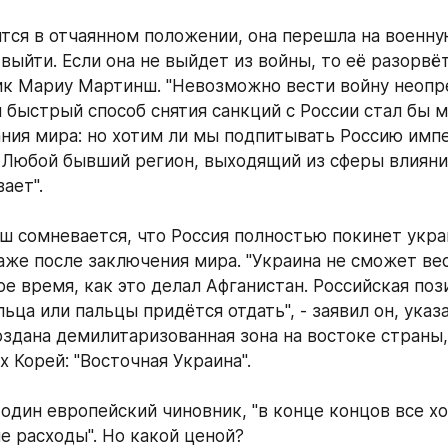
ится в отчаянном положении, она перешла на военную
выйти. Если она не выйдет из войны, то её разорвёт н
ик Мариу Мартинш. "Невозможно вести войну неопр
 быстрый способ снятия санкций с России стал бы 
ния мира: но хотим ли мы подпитывать Россию имп
Любой бывший регион, выходящий из сферы влияни
ает". 
 сомневается, что Россия полностью покинет укра
же после заключения мира. "Украина не сможет вес
е время, как это делал Афганистан. Российская пози
ца или пальцы придётся отдать", - заявил он, указав
здана демилитаризованная зона на востоке страны,
ух Корей: "Восточная Украина". 
один европейский чиновник, "в конце концов все хо
е расходы". Но какой ценой? 