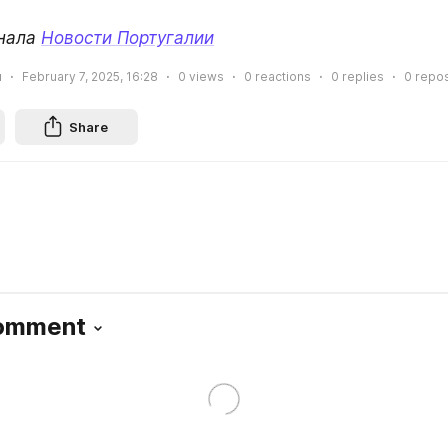
нала 
Новости Португалии
и
February 7, 2025, 16:28
0
views
0
reactions
0
replies
0
repos
Share
Comment