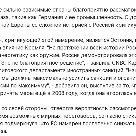
е сильно зависимые страны благоприятно рассматри
аза, такие как Германия и её промышленность. С др
ной Европы со сложной историей с Россией критику
н, критикующей этой намерение, является Эстония, к
 влияние Кремля. "На протяжении всей истории Росс
энергетику как оружие. Россия демонстрировала это
 Это не благоприятное решение", - заявила CNBC Ка
литовского департамента иностранных санкций. "Наш
: мы должны максимально усилить санкции и ограни
сии по максимуму", - добавила он, выступив за то, ч
ринять меры ещё в 2008 году, когда она вторглась в
 со своей стороны, отвергла вероятность рассмотре
емя возможных мирных переговоров, согласно спике
я подчеркнула, что ЕС намерен постепенно снижать
за. 