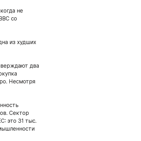
огда не 
ВС со 
на из худших 
верждают два 
купка 
ро. Несмотря 
нность 
в. Сектор 
 это 31 тыс. 
мышленности 